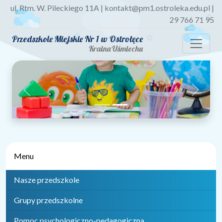
ul. Rtm. W. Pileckiego 11A | kontakt@pm1.ostroleka.edu.pl |
29 766 71 95
Przedszkole Miejskie Nr 1 w Ostrołęce
Kraina Uśmiechu
Previous
Next
Menu
Nasze przedszkole
Grupy przedszkolne
Pomoc psychologiczno-pedagogiczna